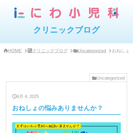
サ
イ
ド
バ
ー・
クリニックブログ
ク
リ
ニ
ッ
HOME
クリニックブログ
Uncategorized
おねしょ
ク
概
要
Uncategorized
6月 4, 2025
おねしょの悩みありませんか？